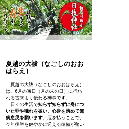
夏越の大祓（なごしのおお
はらえ）
夏越の大祓（なごしのおおはらえ）
は、6月の晦日（月の末の日）に行わ
れる古来より伝わる神事です。
日々の生活で
知らず知らずに身につ
いた罪や穢れを祓い、心身を清めて無
病息災を願います
。厄を払うことで、
今年後半を健やかに迎える準備が整い