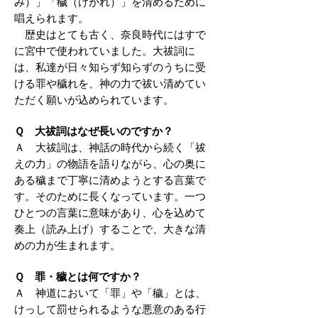
み）」「穢（けがれ）」を清めるために
唱えられます。
歴史はとても古く、奈良時代にはすで
に宮中で使われていました。大祓詞に
は、私達が日々知らず知らずのうちに受
ける罪や穢れを、神の力で祓い清めてい
ただく願いが込められています。
Ｑ 大祓詞はなぜ長いのですか？
Ａ 大祓詞は、神話の時代から続く「祓
えの力」の物語を語りながら、心の奥に
ある穢まで丁寧に清めようとする言葉で
す。そのために長くなっています。一つ
ひとつの言葉に意味があり、心を込めて
奏上（読み上げ）することで、大きな清
めの力が生まれます。
Ｑ 罪・穢とは何ですか？
Ａ 神道において「罪」や「穢」とは、
けっして罰せられるような悪意のある行