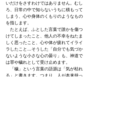
いだけをさすわけではありません。むし
ろ、日常の中で知らないうちに積もって
しまう、心や身体のくもりのようなもの
を指します。
たとえば、ふとした言葉で誰かを傷つ
けてしまったこと、他人の不幸をねたま
しく思ったこと、心や体が疲れてイライ
ラしたこと…そうした「自分でも気づか
ないような小さな心の曇り」も、神道で
は罪や穢れとして受け止めます。
「穢」という言葉の語源は「気が枯れ
る」と書きます。つまり、人が本来持っ
ているいのちの力（気）が弱まっている
状態を表しているのです。
大祓は、そうした穢れを祓い、ふたた
び気（元気）を満たして、私たちが本来
の自分として生きられるようにする、心
といのちの浄化の儀式です。
Ｑ なぜ６月末と12月末に大祓の儀式を