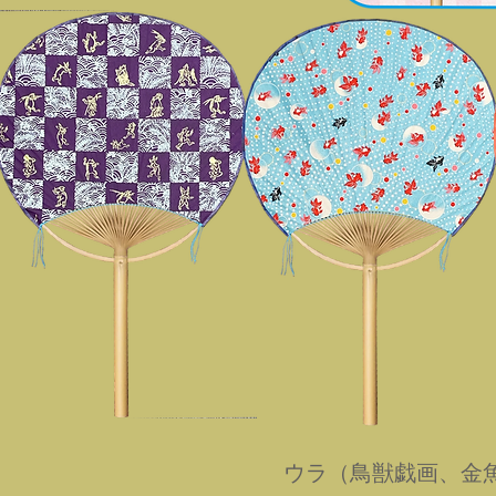
​ウラ（鳥獣戯画、金